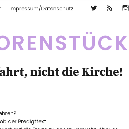
Twitter
RSS
Ins
r
Impressum/Datenschutz
Twitter
RSS
Ins
ORENSTÜC
hrt, nicht die Kirche!
ehren?
 ob der Predigttext