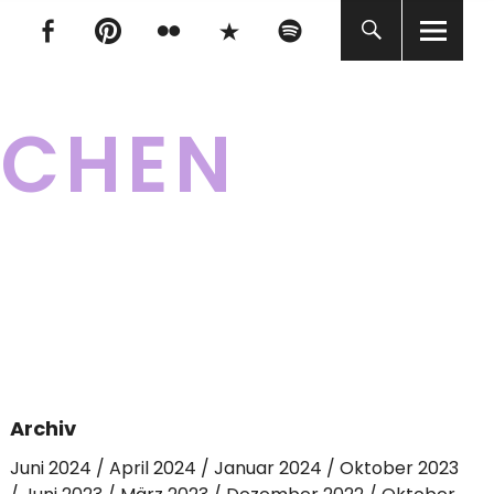
tagram
Facebook
pinterest
flickr
500px
Spotify
tagram
Facebook
pinterest
flickr
500px
Spotify
KCHEN
Archiv
Juni 2024
April 2024
Januar 2024
Oktober 2023