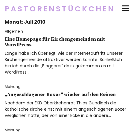
PASTORENSTÜCKCHEN
Monat:
Juli 2010
Startseite
Allgemein
Über
Eine Homepage für Kirchengemeinden mit
WordPress
Lange habe ich überlegt, wie der Internetauftritt unserer
Social Media
Kirchengemeinde attraktiver werden könnte. Schließlich
bin ich durch die „Bloggerei“ dazu gekommen es mit
Newsletter
WordPress…
Meinung
Impressum/Datenschutz
„Angeschlagener Boxer“ wieder auf den Beinen
Nachdem der EKD Oberkirchenrat Thies Gundlach die
katholische Kirche einst mit einem angeschlagenen Boxer
verglichen hatte, der von einer Ecke in die andere…
Twitter
RSS
Instagram
Facebook
pinterest
flickr
500px
Meinung