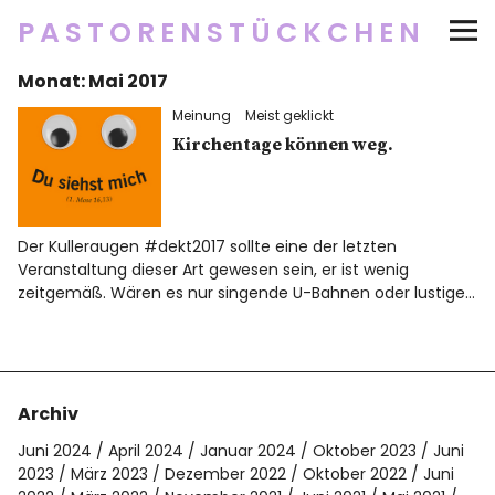
PASTORENSTÜCKCHEN
Monat:
Mai 2017
Startseite
Meinung
Meist geklickt
Über
Kirchentage können weg.
Social Media
Der Kulleraugen #dekt2017 sollte eine der letzten
Newsletter
Veranstaltung dieser Art gewesen sein, er ist wenig
zeitgemäß. Wären es nur singende U-Bahnen oder lustige…
Impressum/Datenschutz
Archiv
Twitter
RSS
Instagram
Facebook
pinterest
flickr
500px
Juni 2024
April 2024
Januar 2024
Oktober 2023
Juni
2023
März 2023
Dezember 2022
Oktober 2022
Juni