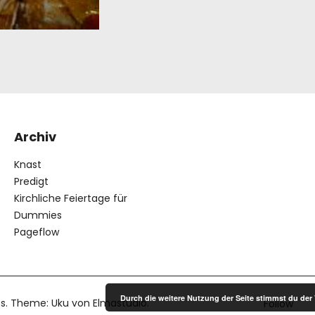
Archiv
Knast
Predigt
Kirchliche Feiertage für
Dummies
Pageflow
Durch die weitere Nutzung der Seite stimmst du de
s
Theme: Uku von
Elmastudio
Follow