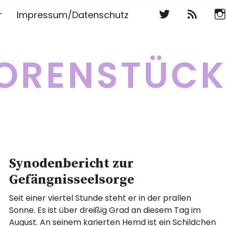
Twitter
RSS
Ins
r
Impressum/Datenschutz
Twitter
RSS
Ins
ORENSTÜC
Synodenbericht zur
Gefängnisseelsorge
Seit einer viertel Stunde steht er in der prallen
Sonne. Es ist über dreißig Grad an diesem Tag im
August. An seinem karierten Hemd ist ein Schildchen