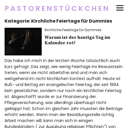
PASTORENSTÜCKCHEN
Kategorie:
Kirchliche Feiertage für Dummies
Startseite
Kirchliche Feiertage für Dummies
Über
Warum ist der heutige Tag im
Kalender rot?
Social Media
Das habe ich mich in der letzten Woche tatsächlich auch
kurz gefragt. Das zeigt, wie wenig Feiertage ins Bewusstsein
Newsletter
treten, wenn sie nicht arbeitsfrei sind und man sich
weitgehend im nicht kirchlichen Kontext aufhält. Heute ist
Impressum/Datenschutz
Buß- und Bettag ein evangelischer Feiertag, der seit 1994
kein gesetzlicher, sondern nur noch ein kirchlicher Feiertag
ist. Abgeschafft wurde er zur Finanzierung der
Pflegeversicherung, was allerdings überhaupt nicht
geklappt hat. Schon im gleichen Jahr mussten die Beiträge
Twitter
RSS
Instagram
Facebook
pinterest
flickr
500px
erhöht werden. Wenn man der Besoldungsstelle richtig
Arbeit machen will, kann man sich in einigen
Bundesländern („zur Ausübung religiöser Pflichten“) von