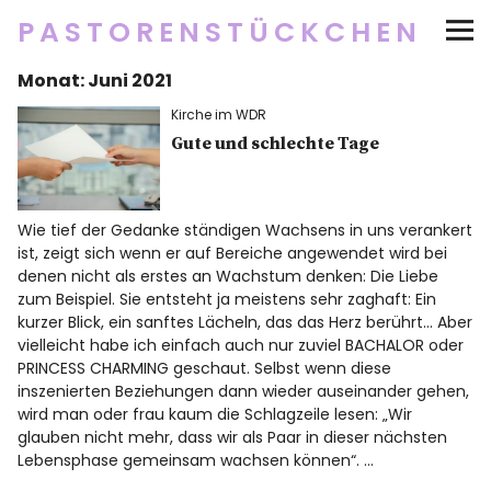
PASTORENSTÜCKCHEN
Monat:
Juni 2021
Startseite
Kirche im WDR
Über
Gute und schlechte Tage
Social Media
Wie tief der Gedanke ständigen Wachsens in uns verankert
ist, zeigt sich wenn er auf Bereiche angewendet wird bei
Newsletter
denen nicht als erstes an Wachstum denken: Die Liebe
zum Beispiel. Sie entsteht ja meistens sehr zaghaft: Ein
kurzer Blick, ein sanftes Lächeln, das das Herz berührt… Aber
Impressum/Datenschutz
vielleicht habe ich einfach auch nur zuviel BACHALOR oder
PRINCESS CHARMING geschaut. Selbst wenn diese
inszenierten Beziehungen dann wieder auseinander gehen,
wird man oder frau kaum die Schlagzeile lesen: „Wir
Twitter
RSS
Instagram
Facebook
pinterest
flickr
500px
glauben nicht mehr, dass wir als Paar in dieser nächsten
Lebensphase gemeinsam wachsen können“. …