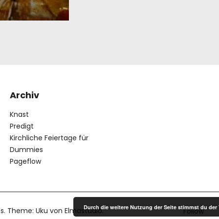
Archiv
Knast
Predigt
Kirchliche Feiertage für
Dummies
Pageflow
Durch die weitere Nutzung der Seite stimmst du de
s
Theme: Uku von
Elmastudio
Follow