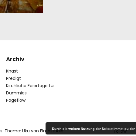
Archiv
Knast
Predigt
Kirchliche Feiertage für
Dummies
Pageflow
Durch die weitere Nutzung der Seite stimmst du de
s
Theme: Uku von
Elmastudio
Follow