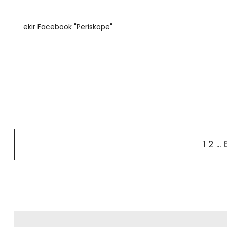
ekir Facebook "Periskope"
1
2
…