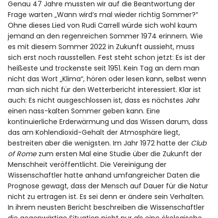
Spotify
Genau 47 Jahre mussten wir auf die Beantwortung der
Frage warten „Wann wird’s mal wieder richtig Sommer?“
Ohne dieses Lied von Rudi Carrell würde sich wohl kaum
jemand an den regenreichen Sommer 1974 erinnern. Wie
es mit diesem Sommer 2022 in Zukunft aussieht, muss
sich erst noch rausstellen. Fest steht schon jetzt: Es ist der
heißeste und trockenste seit 1951. Kein Tag an dem man
nicht das Wort „Klima“, hören oder lesen kann, selbst wenn
man sich nicht für den Wetterbericht interessiert. Klar ist
auch: Es nicht ausgeschlossen ist, dass es nächstes Jahr
einen nass-kalten Sommer geben kann. Eine
kontinuierliche Erderwärmung und das Wissen darum, dass
das am Kohlendioxid-Gehalt der Atmosphäre liegt,
bestreiten aber die wenigsten. Im Jahr 1972 hatte der
Club
of Rome
zum ersten Mal eine Studie über die Zukunft der
Menschheit veröffentlicht. Die Vereinigung der
Wissenschaftler hatte anhand umfangreicher Daten die
Prognose gewagt, dass der Mensch auf Dauer für die Natur
nicht zu ertragen ist. Es sei denn er ändere sein Verhalten.
In ihrem neusten Bericht beschreiben die Wissenschaftler