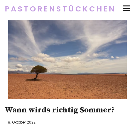
PASTORENSTÜCKCHEN
Startseite
Über
Social Media
Newsletter
Impressum/Datenschutz
Wann wirds richtig Sommer?
Twitter
RSS
Instagram
Facebook
pinterest
flickr
500px
8. Oktober 2022