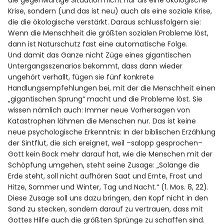
die gegenwärtige Situation nicht nur als eine ökologische
Krise, sondern (und das ist neu) auch als eine soziale Krise,
die die ökologische verstärkt. Daraus schlussfolgern sie:
Wenn die Menschheit die größten sozialen Probleme löst,
dann ist Naturschutz fast eine automatische Folge.
Und damit das Ganze nicht Züge eines gigantischen
Untergangsszenarios bekommt, dass dann wieder
ungehört verhallt, fügen sie fünf konkrete
Handlungsempfehlungen bei, mit der die Menschheit einen
„gigantischen Sprung“ macht und die Probleme löst. Sie
wissen nämlich auch: Immer neue Vorhersagen von
Katastrophen lähmen die Menschen nur. Das ist keine
neue psychologische Erkenntnis: In der biblischen Erzählung
der Sintflut, die sich ereignet, weil –salopp gesprochen–
Gott kein Bock mehr darauf hat, wie die Menschen mit der
Schöpfung umgehen, steht seine Zusage: „Solange die
Erde steht, soll nicht aufhören Saat und Ernte, Frost und
Hitze, Sommer und Winter, Tag und Nacht.“ (1. Mos. 8, 22).
Diese Zusage soll uns dazu bringen, den Kopf nicht in den
Sand zu stecken, sondern darauf zu vertrauen, dass mit
Gottes Hilfe auch die größten Sprünge zu schaffen sind.