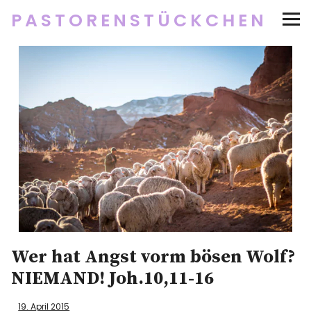
PASTORENSTÜCKCHEN
Startseite
Über
Social Media
Newsletter
Impressum/Datenschutz
Wer hat Angst vorm bösen Wolf?
Twitter
RSS
Instagram
Facebook
pinterest
flickr
500px
NIEMAND! Joh.10,11-16
19. April 2015