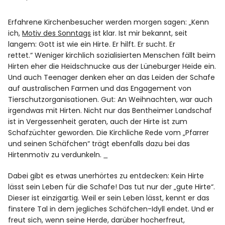
Spotify
Erfahrene Kirchenbesucher werden morgen sagen: „Kenn
ich,
Motiv des Sonntags
ist klar. Ist mir bekannt, seit
langem: Gott ist wie ein Hirte. Er hilft. Er sucht. Er
rettet.“ Weniger kirchlich sozialisierten Menschen fällt beim
Hirten eher die Heidschnucke aus der Lüneburger Heide ein.
Und auch Teenager denken eher an das Leiden der Schafe
auf australischen Farmen und das Engagement von
Tierschutzorganisationen. Gut: An Weihnachten, war auch
irgendwas mit Hirten. Nicht nur das Bentheimer Landschaf
ist in Vergessenheit geraten, auch der Hirte ist zum
Schafzüchter geworden. Die Kirchliche Rede vom „Pfarrer
und seinen Schäfchen“ trägt ebenfalls dazu bei das
Hirtenmotiv zu verdunkeln.
Dabei gibt es etwas unerhörtes zu entdecken: Kein Hirte
lässt sein Leben für die Schafe! Das tut nur der „gute Hirte“.
Dieser ist einzigartig. Weil er sein Leben lässt, kennt er das
finstere Tal in dem jegliches Schäfchen-Idyll endet. Und er
freut sich, wenn seine Herde, darüber hocherfreut,