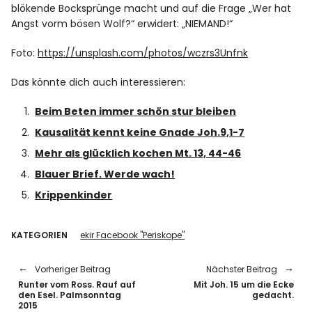
blökende Bocksprünge macht und auf die Frage „Wer hat
Angst vorm bösen Wolf?“ erwidert: „NIEMAND!“
Foto:
https://unsplash.com/photos/wczrs3Unfnk
Das könnte dich auch interessieren:
Beim Beten immer schön stur bleiben
Kausalität kennt keine Gnade Joh.9,1-7
Mehr als glücklich kochen Mt. 13, 44-46
Blauer Brief. Werde wach!
Krippenkinder
KATEGORIEN
ekir Facebook "Periskope"
Vorheriger Beitrag
Nächster Beitrag
Runter vom Ross. Rauf auf
Mit Joh. 15 um die Ecke
den Esel. Palmsonntag
gedacht.
2015