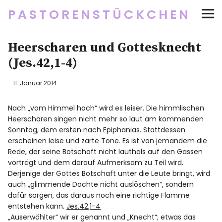
PASTORENSTÜCKCHEN
Startseite
Heerscharen und Gottesknecht
(Jes.42,1-4)
Über
11. Januar 2014
Social Media
Nach „vom Himmel hoch“ wird es leiser. Die himmlischen
Heerscharen singen nicht mehr so laut am kommenden
Newsletter
Sonntag, dem ersten nach Epiphanias. Stattdessen
erscheinen leise und zarte Töne. Es ist von jemandem die
Impressum/Datenschutz
Rede, der seine Botschaft nicht lauthals auf den Gassen
vorträgt und dem darauf Aufmerksam zu Teil wird.
Derjenige der Gottes Botschaft unter die Leute bringt, wird
auch „glimmende Dochte nicht auslöschen“, sondern
Twitter
RSS
Instagram
Facebook
pinterest
flickr
500px
dafür sorgen, das daraus noch eine richtige Flamme
entstehen kann.
Jes.42,1-4
„Auserwählter“ wir er genannt und „Knecht“; etwas das