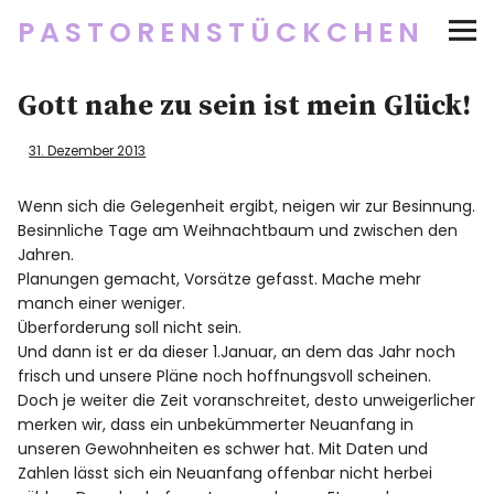
PASTORENSTÜCKCHEN
Startseite
Gott nahe zu sein ist mein Glück!
Über
31. Dezember 2013
Social Media
Wenn sich die Gelegenheit ergibt, neigen wir zur Besinnung.
Besinnliche Tage am Weihnachtbaum und zwischen den
Jahren.
Newsletter
Planungen gemacht, Vorsätze gefasst. Mache mehr
manch einer weniger.
Impressum/Datenschutz
Überforderung soll nicht sein.
Und dann ist er da dieser 1.Januar, an dem das Jahr noch
frisch und unsere Pläne noch hoffnungsvoll scheinen.
Doch je weiter die Zeit voranschreitet, desto unweigerlicher
merken wir, dass ein unbekümmerter Neuanfang in
Twitter
RSS
Instagram
Facebook
pinterest
flickr
500px
unseren Gewohnheiten es schwer hat. Mit Daten und
Zahlen lässt sich ein Neuanfang offenbar nicht herbei