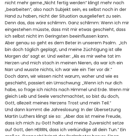
nicht mehr gerne.„Nicht fertig werden“ klingt mehr nach
„bearbeiten“, also nach Subjekt sein, es selbst noch in der
Hand zu haben, nicht der Situation ausgeliefert zu sein.
Denn das, das wäre schlimm. Ganz schlimm: Wenn ich mir
eingestehen müsste, dass mit mir etwas geschieht, dass
ich selbst nicht im Geringsten beeinflussen kann.
Aber genau so geht es dem Beter in unserem Psalm. „Ich
bin doch täglich geplagt, und meine Züchtigung ist alle
Morgen da“ sagt er. Und weiter: „Als es mir wehe tat im
Herzen und mich stach in meinen Nieren, da war ich ein
Narr und wusste nichts, ich war wie ein Tier vor dir.“
Doch dann, wir wissen nicht warum, woher und wie es
geschieht, passiert ein Umschwung: „Wenn ich nur dich
habe, so frage ich nichts nach Himmel und Erde. Wenn mir
gleich Leib und Seele verschmachtet, so bist du doch,
Gott, allezeit meines Herzens Trost und mein Teil.“
Und dann kommt die Jahreslosung: In der Übersetzung
Martin Luthers klingt sie so: „Aber das ist meine Freude,
dass ich mich zu Gott halte und meine Zuversicht setze
auf Gott, den HERRN, dass ich verkündige all dein Tun.“ Ein