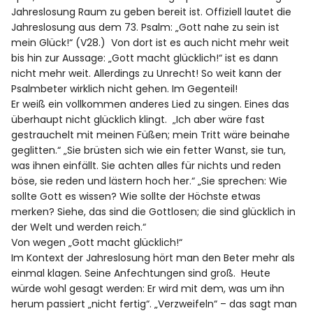
Jahreslosung Raum zu geben bereit ist. Offiziell lautet die
Jahreslosung aus dem 73. Psalm: „Gott nahe zu sein ist
mein Glück!“ (V28.) Von dort ist es auch nicht mehr weit
bis hin zur Aussage: „Gott macht glücklich!“ ist es dann
nicht mehr weit. Allerdings zu Unrecht! So weit kann der
Psalmbeter wirklich nicht gehen. Im Gegenteil!
Er weiß ein vollkommen anderes Lied zu singen. Eines das
überhaupt nicht glücklich klingt. „Ich aber wäre fast
gestrauchelt mit meinen Füßen; mein Tritt wäre beinahe
geglitten.“ „Sie brüsten sich wie ein fetter Wanst, sie tun,
was ihnen einfällt. Sie achten alles für nichts und reden
böse, sie reden und lästern hoch her.“ „Sie sprechen: Wie
sollte Gott es wissen? Wie sollte der Höchste etwas
merken? Siehe, das sind die Gottlosen; die sind glücklich in
der Welt und werden reich.“
Von wegen „Gott macht glücklich!“
Im Kontext der Jahreslosung hört man den Beter mehr als
einmal klagen. Seine Anfechtungen sind groß. Heute
würde wohl gesagt werden: Er wird mit dem, was um ihn
herum passiert „nicht fertig“. „Verzweifeln“ – das sagt man