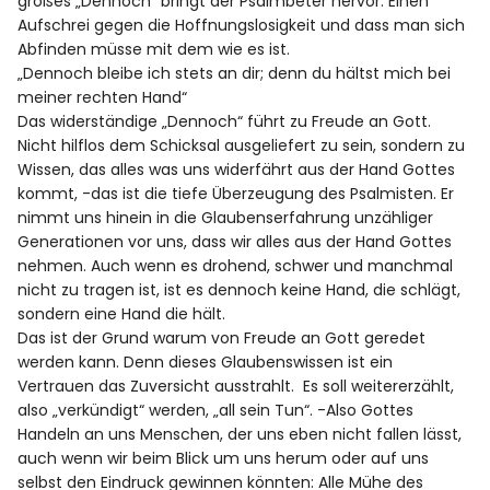
großes „Dennoch“ bringt der Psalmbeter hervor. Einen
Aufschrei gegen die Hoffnungslosigkeit und dass man sich
Abfinden müsse mit dem wie es ist.
„Dennoch bleibe ich stets an dir; denn du hältst mich bei
meiner rechten Hand“
Das widerständige „Dennoch“ führt zu Freude an Gott.
Nicht hilflos dem Schicksal ausgeliefert zu sein, sondern zu
Wissen, das alles was uns widerfährt aus der Hand Gottes
kommt, -das ist die tiefe Überzeugung des Psalmisten. Er
nimmt uns hinein in die Glaubenserfahrung unzähliger
Generationen vor uns, dass wir alles aus der Hand Gottes
nehmen. Auch wenn es drohend, schwer und manchmal
nicht zu tragen ist, ist es dennoch keine Hand, die schlägt,
sondern eine Hand die hält.
Das ist der Grund warum von Freude an Gott geredet
werden kann. Denn dieses Glaubenswissen ist ein
Vertrauen das Zuversicht ausstrahlt. Es soll weitererzählt,
also „verkündigt“ werden, „all sein Tun“. -Also Gottes
Handeln an uns Menschen, der uns eben nicht fallen lässt,
auch wenn wir beim Blick um uns herum oder auf uns
selbst den Eindruck gewinnen könnten: Alle Mühe des