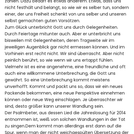
Spotify
zählen. Dazu bedarf es etwas anderem. Etwas, dass uns
nicht festhält und belangt, so wie wir es selber tun, sondern
einer, der uns Freiheit schenkt von uns selber und unseren
selbst gemachten guten Vorsätzen.
Zum Glück unterbricht Gott uns durch Gelegenheiten.
Durch Feiertage mitunter auch. Aber er unterbricht uns
bisweilen mit Gelegenheiten, deren Tragweite wir im
jeweiligen Augenblick gar nicht ermessen können. Und im
Vorhinein erst recht nicht. Wir sind überrascht. Aber nicht
peinlich berührt, so wie wenn wir uns ertappt fühlen.
Vielmehr ist es eine angenehme, eine freundliche und oft
auch eine willkommene Unterbrechung, die Gott uns
gewährt. So eine Unterbrechung kommt meistens
unverhofft. Kommt und packt uns so, dass wir ein neues
Packende bekommen, eine neue Perspektive einnehmen
können oder neue Weg einschlagen. Je überraschter wir
sind, desto größer kann unserer Wandlung sein.
Der Psalmbeter, aus dessen Lied die Jahreslosung für 2014
entnommen ist, weiß von solchen Wandlungen in der Tat
zu singen.Dem kommt man allerdings erst dann auf die
Spur, wenn man der nicht weichgespülten Übersetzung der