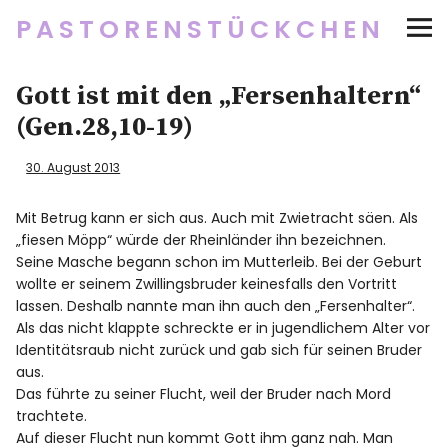
PASTORENSTÜCKCHEN
Startseite
Gott ist mit den „Fersenhaltern“
(Gen.28,10-19)
Über
30. August 2013
Social Media
Mit Betrug kann er sich aus. Auch mit Zwietracht säen. Als
„fiesen Möpp“ würde der Rheinländer ihn bezeichnen.
Newsletter
Seine Masche begann schon im Mutterleib. Bei der Geburt
wollte er seinem Zwillingsbruder keinesfalls den Vortritt
Impressum/Datenschutz
lassen. Deshalb nannte man ihn auch den „Fersenhalter“.
Als das nicht klappte schreckte er in jugendlichem Alter vor
Identitätsraub nicht zurück und gab sich für seinen Bruder
aus.
Twitter
RSS
Instagram
Facebook
pinterest
flickr
500px
Das führte zu seiner Flucht, weil der Bruder nach Mord
trachtete.
Auf dieser Flucht nun kommt Gott ihm ganz nah. Man