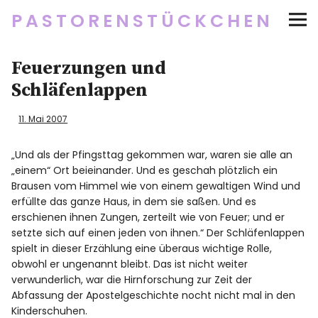
PASTORENSTÜCKCHEN
Startseite
Feuerzungen und
Schläfenlappen
Über
11. Mai 2007
Social Media
„Und als der Pfingsttag gekommen war, waren sie alle an
„einem“ Ort beieinander. Und es geschah plötzlich ein
Newsletter
Brausen vom Himmel wie von einem gewaltigen Wind und
erfüllte das ganze Haus, in dem sie saßen. Und es
Impressum/Datenschutz
erschienen ihnen Zungen, zerteilt wie von Feuer; und er
setzte sich auf einen jeden von ihnen.“ Der Schläfenlappen
spielt in dieser Erzählung eine überaus wichtige Rolle,
obwohl er ungenannt bleibt. Das ist nicht weiter
Twitter
RSS
Instagram
Facebook
pinterest
flickr
500px
verwunderlich, war die Hirnforschung zur Zeit der
Abfassung der Apostelgeschichte nocht nicht mal in den
Kinderschuhen.