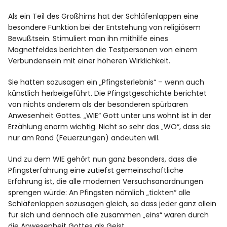
Spotify
Als ein Teil des Großhirns hat der Schläfenlappen eine
besondere Funktion bei der Entstehung von religiösem
Bewußtsein. Stimuliert man ihn mithilfe eines
Magnetfeldes berichten die Testpersonen von einem
Verbundensein mit einer höheren Wirklichkeit.
Sie hatten sozusagen ein „Pfingsterlebnis“ – wenn auch
künstlich herbeigeführt. Die Pfingstgeschichte berichtet
von nichts anderem als der besonderen spürbaren
Anwesenheit Gottes. „WIE“ Gott unter uns wohnt ist in der
Erzählung enorm wichtig. Nicht so sehr das „WO“, dass sie
nur am Rand (Feuerzungen) andeuten will.
Und zu dem WIE gehört nun ganz besonders, dass die
Pfingsterfahrung eine zutiefst gemeinschaftliche
Erfahrung ist, die alle modernen Versuchsanordnungen
sprengen würde: An Pfingsten nämlich „tickten“ alle
Schläfenlappen sozusagen gleich, so dass jeder ganz allein
für sich und dennoch alle zusammen „eins“ waren durch
die Anwesenheit Gottes als Geist.