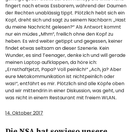
fingert nach etwas Essbarem, während der Daumen
der Rechten unablässig tippt. Plötzlich hebt sich ein
Kopf, dreht sich und sagt zu seinem Nachbarn: „Hast
du meine Nachricht gelesen?“ Als Antwort kommt
nur ein müdes „Mhm“, freilich ohne den Kopf zu
heben. Es wird weiter getippt und gegessen, keiner
findet etwas seltsam an dieser Szenerie. Kein
Wunder, es sind Teenager, denke ich und will gerade
meinen Laptop aufklappen, da höre ich:
„Ernsthaftjetzt, Papa? Voll peinlich!“ „Ach, ja? Aber
eure Metakommunikation ist nichtpeinlich oder
was!“, entfährt es mir. Plötzlich sind alle Köpfe oben
und wir mittendrin in einer Diskussion, was geht, und
was nicht in einem Restaurant mit freiem WLAN..
14. Oktober 2017
Die NSA hat sowieso unsere