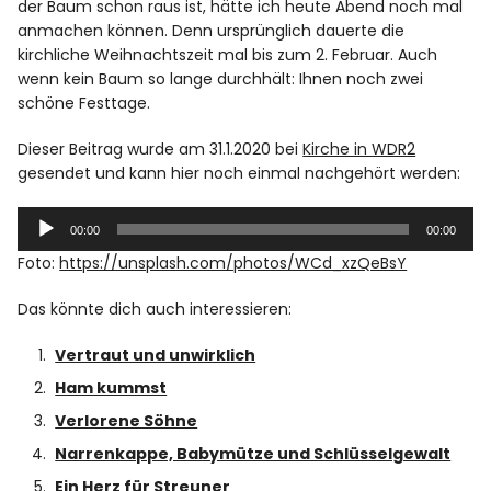
der Baum schon raus ist, hätte ich heute Abend noch mal
anmachen können. Denn ursprünglich dauerte die
kirchliche Weihnachtszeit mal bis zum 2. Februar. Auch
wenn kein Baum so lange durchhält: Ihnen noch zwei
schöne Festtage.
Dieser Beitrag wurde am 31.1.2020 bei
Kirche in WDR2
gesendet und kann hier noch einmal nachgehört werden:
Audio-
00:00
00:00
Player
Foto:
https://unsplash.com/photos/WCd_xzQeBsY
Das könnte dich auch interessieren:
Vertraut und unwirklich
Ham kummst
Verlorene Söhne
Narrenkappe, Babymütze und Schlüsselgewalt
Ein Herz für Streuner