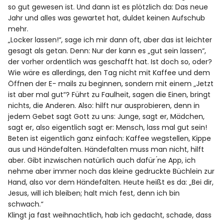
so gut gewesen ist. Und dann ist es plötzlich da: Das neue
Jahr und alles was gewartet hat, duldet keinen Aufschub
mehr.
„Locker lassen!“, sage ich mir dann oft, aber das ist leichter
gesagt als getan. Denn: Nur der kann es „gut sein lassen“,
der vorher ordentlich was geschafft hat. Ist doch so, oder?
Wie wäre es allerdings, den Tag nicht mit Kaffee und dem
Öffnen der E- mails zu beginnen, sondern mit einem „Jetzt
ist aber mal gut“? Führt zu Faulheit, sagen die Einen, bringt
nichts, die Anderen. Also: hilft nur ausprobieren, denn in
jedem Gebet sagt Gott zu uns: Junge, sagt er, Mädchen,
sagt er, also eigentlich sagt er: Mensch, lass mal gut sein!
Beten ist eigentlich ganz einfach: Kaffee wegstellen, Kippe
aus und Händefalten. Händefalten muss man nicht, hilft
aber. Gibt inzwischen natürlich auch dafür ́ne App, ich
nehme aber immer noch das kleine gedruckte Büchlein zur
Hand, also vor dem Händefalten. Heute heißt es da: „Bei dir,
Jesus, will ich bleiben; halt mich fest, denn ich bin
schwach.“
Klingt ja fast weihnachtlich, hab ich gedacht, schade, dass