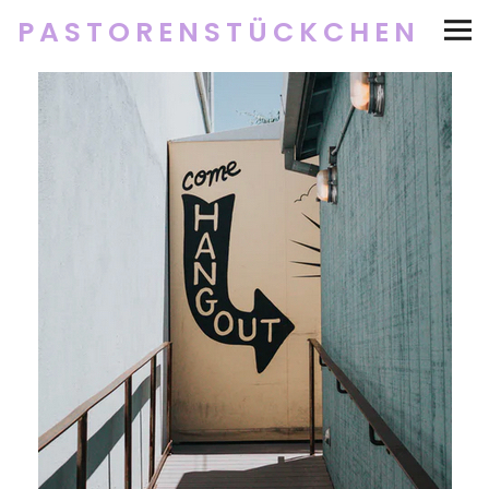
PASTORENSTÜCKCHEN
Startseite
Über
Social Media
Newsletter
Impressum/Datenschutz
Twitter
RSS
Instagram
Facebook
pinterest
flickr
500px