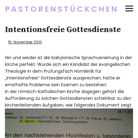
PASTORENSTÜCKCHEN
Startseite
Intentionsfreie Gottesdienste
Über
15. November 2010
Social Media
Hin und wieder ist die babylonische Sprachverwirrung in der
Kirche perfekt. Würde sich ein Kandidat der evangelischen
Theologie in dem Prüfungsfach Homiletik für
Newsletter
„Intentionsfreie“ Gottesdienste aussprechen, hätte er
ernsthafte Probleme sein Examen zu bestehen.
Impressum/Datenschutz
In der römisch-katholischen Kirche dagegen gehört die
Aufforderung zu solchen Gottesdiensten scheinbar zu den
kirchenleitenden Aufgaben, wie folgendes Dokument zeigt:
Twitter
RSS
Instagram
Facebook
pinterest
flickr
500px