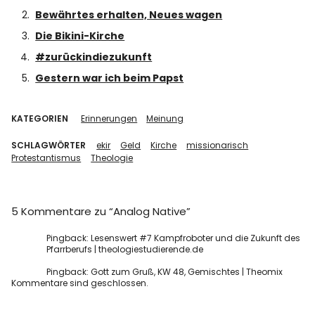
Bewährtes erhalten, Neues wagen
Die Bikini-Kirche
#zurückindiezukunft
Gestern war ich beim Papst
KATEGORIEN
Erinnerungen
Meinung
SCHLAGWÖRTER
ekir
Geld
Kirche
missionarisch
Protestantismus
Theologie
5 Kommentare zu “
Analog Native
”
Pingback:
Lesenswert #7 Kampfroboter und die Zukunft des
Pfarrberufs | theologiestudierende.de
Pingback:
Gott zum Gruß, KW 48, Gemischtes | Theomix
Kommentare sind geschlossen.