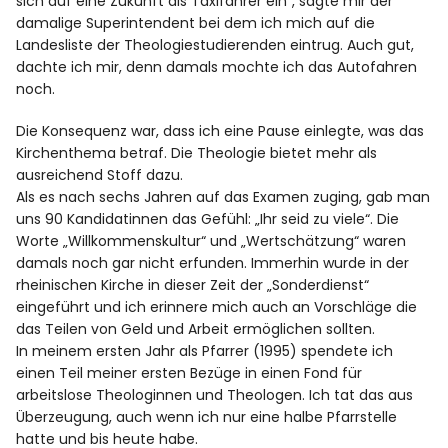
Spotify
sich auf eine Zukunft als Taxifahrer ein“, sagte mir der
damalige Superintendent bei dem ich mich auf die
Landesliste der Theologiestudierenden eintrug. Auch gut,
dachte ich mir, denn damals mochte ich das Autofahren
noch.
Die Konsequenz war, dass ich eine Pause einlegte, was das
Kirchenthema betraf. Die Theologie bietet mehr als
ausreichend Stoff dazu.
Als es nach sechs Jahren auf das Examen zuging, gab man
uns 90 Kandidatinnen das Gefühl: „Ihr seid zu viele“. Die
Worte „Willkommenskultur“ und „Wertschätzung“ waren
damals noch gar nicht erfunden. Immerhin wurde in der
rheinischen Kirche in dieser Zeit der „Sonderdienst“
eingeführt und ich erinnere mich auch an Vorschläge die
das Teilen von Geld und Arbeit ermöglichen sollten.
In meinem ersten Jahr als Pfarrer (1995) spendete ich
einen Teil meiner ersten Bezüge in einen Fond für
arbeitslose Theologinnen und Theologen. Ich tat das aus
Überzeugung, auch wenn ich nur eine halbe Pfarrstelle
hatte und bis heute habe.