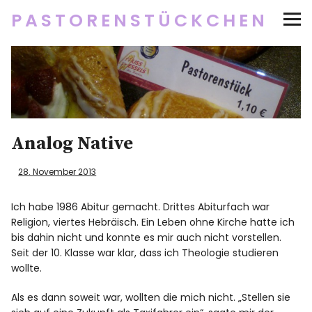
PASTORENSTÜCKCHEN
Startseite
Über
Social Media
Analog Native
Newsletter
28. November 2013
Impressum/Datenschutz
Ich habe 1986 Abitur gemacht. Drittes Abiturfach war
Religion, viertes Hebräisch. Ein Leben ohne Kirche hatte ich
bis dahin nicht und konnte es mir auch nicht vorstellen.
Seit der 10. Klasse war klar, dass ich Theologie studieren
wollte.
Twitter
RSS
Instagram
Facebook
pinterest
flickr
500px
Als es dann soweit war, wollten die mich nicht. „Stellen sie