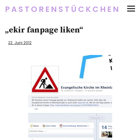
PASTORENSTÜCKCHEN
Startseite
„ekir fanpage liken“
Über
22. Juni 2012
Social Media
Newsletter
Impressum/Datenschutz
Twitter
RSS
Instagram
Facebook
pinterest
flickr
500px