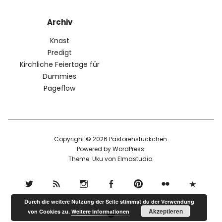
Archiv
Knast
Predigt
Kirchliche Feiertage für
Dummies
Pageflow
Copyright © 2026 Pastorenstückchen
Powered by
WordPress
Theme: Uku von
Elmastudio
Durch die weitere Nutzung der Seite stimmst du der Verwendung
Twitter
RSS
Instagram
Facebook
pinterest
flickr
500px
Akzeptieren
von Cookies zu.
Weitere Informationen