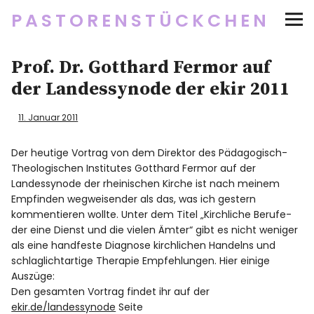
PASTORENSTÜCKCHEN
Startseite
Prof. Dr. Gotthard Fermor auf
der Landessynode der ekir 2011
Über
11. Januar 2011
Social Media
Der heutige Vortrag von dem Direktor des Pädagogisch-
Theologischen Institutes Gotthard Fermor auf der
Newsletter
Landessynode der rheinischen Kirche ist nach meinem
Empfinden wegweisender als das, was ich gestern
Impressum/Datenschutz
kommentieren wollte. Unter dem Titel „Kirchliche Berufe-
der eine Dienst und die vielen Ämter“ gibt es nicht weniger
als eine handfeste Diagnose kirchlichen Handelns und
schlaglichtartige Therapie Empfehlungen. Hier einige
Twitter
RSS
Instagram
Facebook
pinterest
flickr
500px
Auszüge:
Den gesamten Vortrag findet ihr auf der
ekir.de/landessynode
Seite