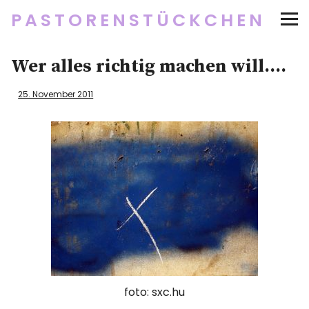
PASTORENSTÜCKCHEN
Startseite
Wer alles richtig machen will….
Über
25. November 2011
Social Media
Newsletter
Impressum/Datenschutz
Twitter
RSS
Instagram
Facebook
pinterest
flickr
500px
foto: sxc.hu