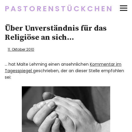
PASTORENSTÜCKCHEN
Startseite
Über Unverständnis für das
Religiöse an sich…
Über
11. Oktober 2010
Social Media
… hat Malte Lehming einen ansehnlichen
Kommentar im
Tagesspiegel
geschrieben, der an dieser Stelle empfohlen
Newsletter
sei:
Impressum/Datenschutz
Twitter
RSS
Instagram
Facebook
pinterest
flickr
500px