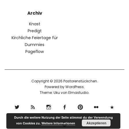
Archiv
Knast
Predigt
Kirchliche Feiertage für
Dummies
Pageflow
Copyright © 2026 Pastorenstückchen
Powered by
WordPress
Theme: Uku von
Elmastudio
Durch die weitere Nutzung der Seite stimmst du der Verwendung
Twitter
RSS
Instagram
Facebook
pinterest
flickr
500px
Akzeptieren
von Cookies zu.
Weitere Informationen