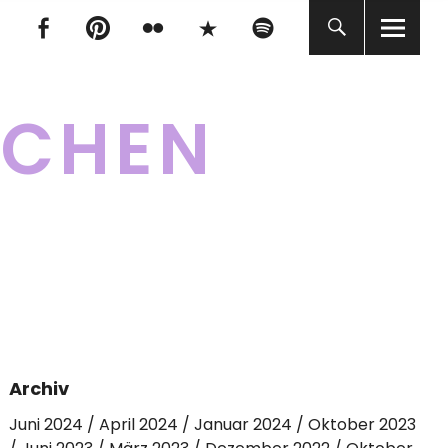
tagram
Facebook
pinterest
flickr
500px
Spotify
tagram
Facebook
pinterest
flickr
500px
Spotify
KCHEN
Archiv
Juni 2024
April 2024
Januar 2024
Oktober 2023