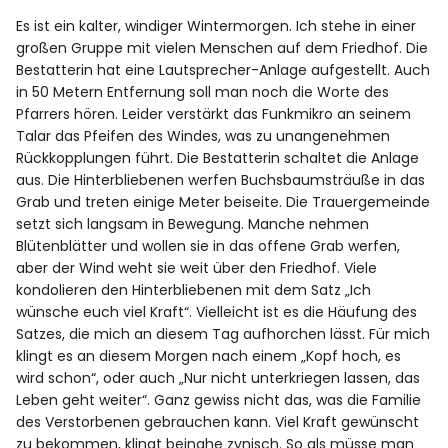
Spotify
Es ist ein kalter, windiger Wintermorgen. Ich stehe in einer
großen Gruppe mit vielen Menschen auf dem Friedhof. Die
Bestatterin hat eine Lautsprecher-Anlage aufgestellt. Auch
in 50 Metern Entfernung soll man noch die Worte des
Pfarrers hören. Leider verstärkt das Funkmikro an seinem
Talar das Pfeifen des Windes, was zu unangenehmen
Rückkopplungen führt. Die Bestatterin schaltet die Anlage
aus. Die Hinterbliebenen werfen Buchsbaumsträuße in das
Grab und treten einige Meter beiseite. Die Trauergemeinde
setzt sich langsam in Bewegung. Manche nehmen
Blütenblätter und wollen sie in das offene Grab werfen,
aber der Wind weht sie weit über den Friedhof. Viele
kondolieren den Hinterbliebenen mit dem Satz „Ich
wünsche euch viel Kraft“. Vielleicht ist es die Häufung des
Satzes, die mich an diesem Tag aufhorchen lässt. Für mich
klingt es an diesem Morgen nach einem „Kopf hoch, es
wird schon“, oder auch „Nur nicht unterkriegen lassen, das
Leben geht weiter“. Ganz gewiss nicht das, was die Familie
des Verstorbenen gebrauchen kann. Viel Kraft gewünscht
zu bekommen, klingt beinahe zynisch. So als müsse man