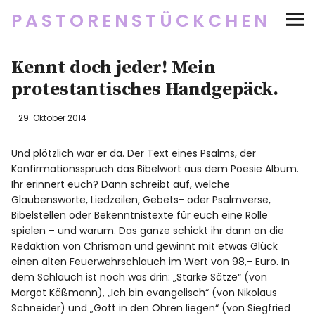
PASTORENSTÜCKCHEN
Startseite
Kennt doch jeder! Mein
protestantisches Handgepäck.
Über
29. Oktober 2014
Social Media
Und plötzlich war er da. Der Text eines Psalms, der
Konfirmationsspruch das Bibelwort aus dem Poesie Album.
Newsletter
Ihr erinnert euch? Dann schreibt auf, welche
Glaubensworte, Liedzeilen, Gebets- oder Psalmverse,
Impressum/Datenschutz
Bibelstellen oder Bekenntnistexte für euch eine Rolle
spielen – und warum. Das ganze schickt ihr dann an die
Redaktion von Chrismon und gewinnt mit etwas Glück
einen alten
Feuerwehrschlauch
im Wert von 98,- Euro. In
Twitter
RSS
Instagram
Facebook
pinterest
flickr
500px
dem Schlauch ist noch was drin: „Starke Sätze“ (von
Margot Käßmann), „Ich bin evangelisch“ (von Nikolaus
Schneider) und „Gott in den Ohren liegen“ (von Siegfried