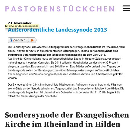
PASTORENSTÜCKCHEN
Startseite
Über
Social Media
Newsletter
Impressum/Datenschutz
Sondersynode der Evangelischen
Twitter
RSS
Instagram
Facebook
pinterest
flickr
500px
Kirche im Rheinland in Hilden