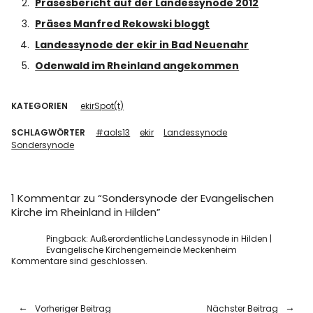
Präsesbericht auf der Landessynode 2012
Präses Manfred Rekowski bloggt
Landessynode der ekir in Bad Neuenahr
Odenwald im Rheinland angekommen
KATEGORIEN
ekirSpot(t)
SCHLAGWÖRTER
#aols13
ekir
Landessynode
Sondersynode
1 Kommentar zu “
Sondersynode der Evangelischen
Kirche im Rheinland in Hilden
”
Pingback:
Außerordentliche Landessynode in Hilden |
Evangelische Kirchengemeinde Meckenheim
Kommentare sind geschlossen.
Vorheriger Beitrag
Nächster Beitrag