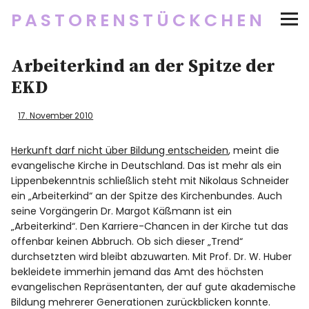
PASTORENSTÜCKCHEN
Startseite
Arbeiterkind an der Spitze der
EKD
Über
17. November 2010
Social Media
Herkunft darf nicht über Bildung entscheiden
, meint die
evangelische Kirche in Deutschland. Das ist mehr als ein
Newsletter
Lippenbekenntnis schließlich steht mit Nikolaus Schneider
ein „Arbeiterkind“ an der Spitze des Kirchenbundes. Auch
Impressum/Datenschutz
seine Vorgängerin Dr. Margot Käßmann ist ein
„Arbeiterkind“. Den Karriere-Chancen in der Kirche tut das
offenbar keinen Abbruch. Ob sich dieser „Trend“
durchsetzten wird bleibt abzuwarten. Mit Prof. Dr. W. Huber
Twitter
RSS
Instagram
Facebook
pinterest
flickr
500px
bekleidete immerhin jemand das Amt des höchsten
evangelischen Repräsentanten, der auf gute akademische
Bildung mehrerer Generationen zurückblicken konnte.