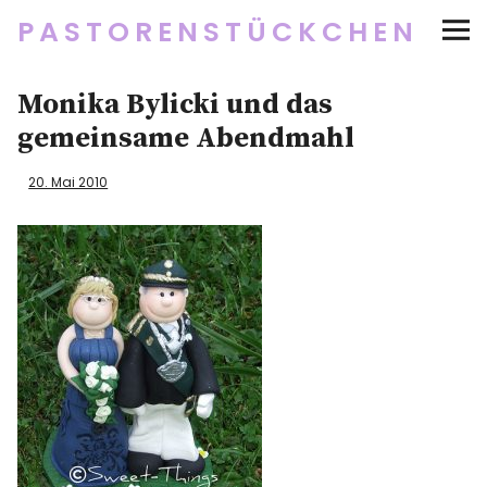
PASTORENSTÜCKCHEN
Startseite
Monika Bylicki und das
gemeinsame Abendmahl
Über
20. Mai 2010
Social Media
Newsletter
Impressum/Datenschutz
Twitter
RSS
Instagram
Facebook
pinterest
flickr
500px