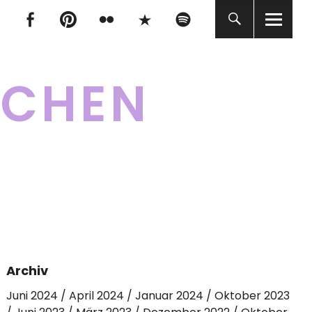
tagram
Facebook
pinterest
flickr
500px
Spotify
tagram
Facebook
pinterest
flickr
500px
Spotify
KCHEN
Archiv
Juni 2024
April 2024
Januar 2024
Oktober 2023