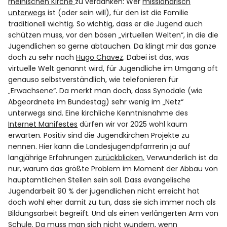
Spotify
rheinischen Kirche
zu verdanken: Wer
missionarisch
unterwegs
ist (oder sein will), für den ist die Familie
traditionell wichtig. So wichtig, dass er die Jugend auch
schützen muss, vor den bösen „virtuellen Welten“, in die die
Jugendlichen so gerne abtauchen. Da klingt mir das ganze
doch zu sehr nach
Hugo Chavez
. Dabei ist das, was
virtuelle Welt genannt wird, für Jugendliche im Umgang oft
genauso selbstverständlich, wie telefonieren für
„Erwachsene“. Da merkt man doch, dass Synodale (wie
Abgeordnete im Bundestag) sehr wenig im „Netz“
unterwegs sind. Eine kirchliche Kenntnisnahme des
Internet Manifestes
dürfen wir vor 2025 wohl kaum
erwarten. Positiv sind die Jugendkirchen Projekte zu
nennen. Hier kann die Landesjugendpfarrrerin ja auf
langjährige Erfahrungen
zurückblicken.
Verwunderlich ist da
nur, warum das größte Problem im Moment der Abbau von
hauptamtlichen Stellen sein soll. Dass evangelische
Jugendarbeit 90 % der jugendlichen nicht erreicht hat
doch wohl eher damit zu tun, dass sie sich immer noch als
Bildungsarbeit begreift. Und als einen verlängerten Arm von
Schule. Da muss man sich nicht wundern, wenn