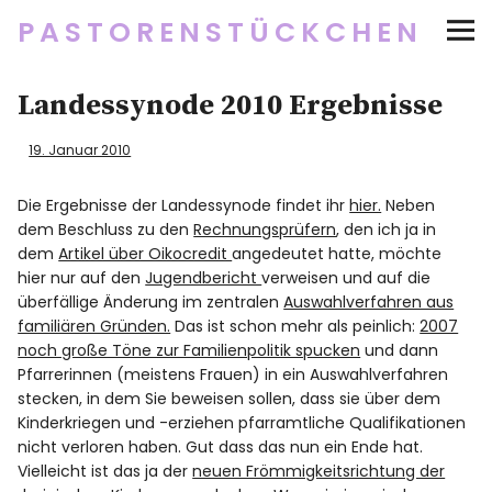
PASTORENSTÜCKCHEN
Startseite
Landessynode 2010 Ergebnisse
Über
19. Januar 2010
Social Media
Die Ergebnisse der Landessynode findet ihr
hier.
Neben
dem Beschluss zu den
Rechnungsprüfern
, den ich ja in
dem
Artikel über Oikocredit
angedeutet hatte, möchte
Newsletter
hier nur auf den
Jugendbericht
verweisen und auf die
überfällige Änderung im zentralen
Auswahlverfahren aus
Impressum/Datenschutz
familiären Gründen.
Das ist schon mehr als peinlich:
2007
noch große Töne zur Familienpolitik spucken
und dann
Pfarrerinnen (meistens Frauen) in ein Auswahlverfahren
stecken, in dem Sie beweisen sollen, dass sie über dem
Kinderkriegen und -erziehen pfarramtliche Qualifikationen
Twitter
RSS
Instagram
Facebook
pinterest
flickr
500px
nicht verloren haben. Gut dass das nun ein Ende hat.
Vielleicht ist das ja der
neuen Frömmigkeitsrichtung der