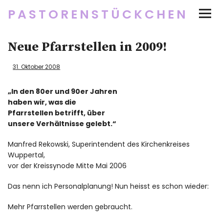
PASTORENSTÜCKCHEN
Startseite
Neue Pfarrstellen in 2009!
Über
31. Oktober 2008
Social Media
„In den 80er und 90er Jahren
haben wir, was die
Pfarrstellen betrifft, über
Newsletter
unsere Verhältnisse gelebt.“
Manfred Rekowski, Superintendent des Kirchenkreises
Impressum/Datenschutz
Wuppertal,
vor der Kreissynode Mitte Mai 2006
Das nenn ich Personalplanung! Nun heisst es schon wieder:
Twitter
RSS
Instagram
Facebook
pinterest
flickr
500px
Mehr Pfarrstellen werden gebraucht.