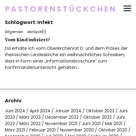
PASTORENSTÜCKCHEN
Schlagwort:
Infekt
Startseite
Allgemein
ekirSpot(t)
Über
Vom Kind infiziert?
Da erhalte ich vom Oberkirchenrat D. und dem Präses der
rheinischen Landeskirche ein weihnachtliches Schreiben,
Social Media
dass in Form einer „Informationsbroschüre“ zum
Konfirmandenunterricht gehalten…
Newsletter
Impressum/Datenschutz
Archiv
Juni 2024
April 2024
Januar 2024
Oktober 2023
Juni
2023
März 2023
Dezember 2022
Oktober 2022
Juni
Twitter
RSS
Instagram
Facebook
pinterest
flickr
500px
2022
März 2022
November 2021
Juni 2021
Mai 2021
März 2021
Februar 2021
November 2020
Oktober 2020