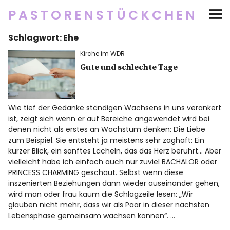
PASTORENSTÜCKCHEN
Schlagwort:
Ehe
Startseite
Kirche im WDR
Über
Gute und schlechte Tage
Social Media
Wie tief der Gedanke ständigen Wachsens in uns verankert
ist, zeigt sich wenn er auf Bereiche angewendet wird bei
Newsletter
denen nicht als erstes an Wachstum denken: Die Liebe
zum Beispiel. Sie entsteht ja meistens sehr zaghaft: Ein
kurzer Blick, ein sanftes Lächeln, das das Herz berührt… Aber
Impressum/Datenschutz
vielleicht habe ich einfach auch nur zuviel BACHALOR oder
PRINCESS CHARMING geschaut. Selbst wenn diese
inszenierten Beziehungen dann wieder auseinander gehen,
wird man oder frau kaum die Schlagzeile lesen: „Wir
Twitter
RSS
Instagram
Facebook
pinterest
flickr
500px
glauben nicht mehr, dass wir als Paar in dieser nächsten
Lebensphase gemeinsam wachsen können“. …