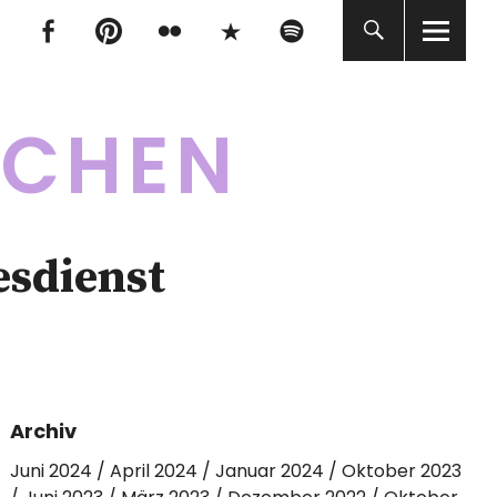
tagram
Facebook
pinterest
flickr
500px
Spotify
tagram
Facebook
pinterest
flickr
500px
Spotify
KCHEN
esdienst
Archiv
Juni 2024
April 2024
Januar 2024
Oktober 2023