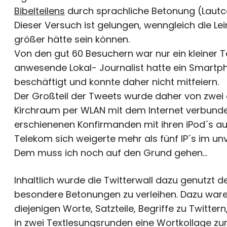
Bibelteilens
durch sprachliche Betonung (Lautcol
Dieser Versuch ist gelungen, wenngleich die 
größer hätte sein können.
Von den gut 60 Besuchern war nur ein kleiner 
anwesende Lokal- Journalist hatte ein Smartp
beschäftigt und konnte daher nicht mitfeiern.
Der Großteil der Tweets wurde daher von zwei 
Kirchraum per WLAN mit dem Internet verbunden
erschienenen Konfirmanden mit ihren iPod´s au
Telekom sich weigerte mehr als fünf IP´s im un
Dem muss ich noch auf den Grund gehen…
Inhaltlich wurde die Twitterwall dazu genutzt d
besondere Betonungen zu verleihen. Dazu war
diejenigen Worte, Satzteile, Begriffe zu Twitte
in zwei Textlesungsrunden eine Wortkollage zum