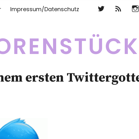
Twitter
RSS
Ins
r
Impressum/Datenschutz
Twitter
RSS
Ins
ORENSTÜC
em ersten Twittergott