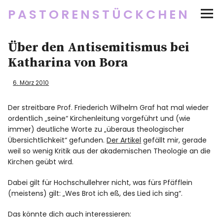
PASTORENSTÜCKCHEN
Startseite
Über den Antisemitismus bei
Katharina von Bora
Über
6. März 2010
Social Media
Der streitbare Prof. Friederich Wilhelm Graf hat mal wieder
ordentlich „seine“ Kirchenleitung vorgeführt und (wie
Newsletter
immer) deutliche Worte zu „überaus theologischer
Übersichtlichkeit“ gefunden.
Der Artikel
gefällt mir, gerade
Impressum/Datenschutz
weil so wenig Kritik aus der akademischen Theologie an die
Kirchen geübt wird.
Dabei gilt für Hochschullehrer nicht, was fürs Pfäfflein
Twitter
RSS
Instagram
Facebook
pinterest
flickr
500px
(meistens) gilt: „Wes Brot ich eß, des Lied ich sing“.
Das könnte dich auch interessieren: