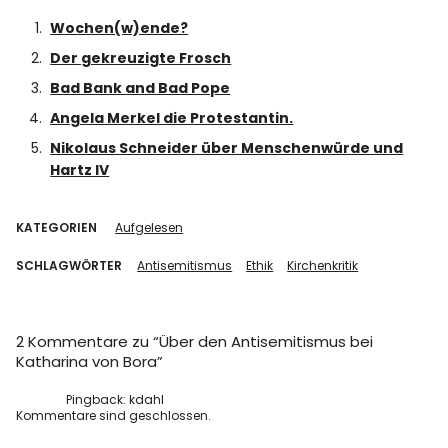
Spotify
Wochen(w)ende?
Der gekreuzigte Frosch
Bad Bank and Bad Pope
Angela Merkel die Protestantin.
Nikolaus Schneider über Menschenwürde und
Hartz IV
KATEGORIEN
Aufgelesen
SCHLAGWÖRTER
Antisemitismus
Ethik
Kirchenkritik
2 Kommentare zu “
Über den Antisemitismus bei
Katharina von Bora
”
Pingback:
kdahl
Kommentare sind geschlossen.