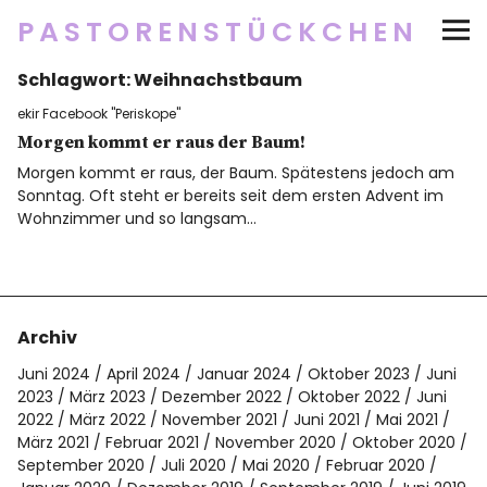
PASTORENSTÜCKCHEN
Schlagwort:
Weihnachstbaum
Startseite
ekir Facebook "Periskope"
Über
Morgen kommt er raus der Baum!
Morgen kommt er raus, der Baum. Spätestens jedoch am
Sonntag. Oft steht er bereits seit dem ersten Advent im
Social Media
Wohnzimmer und so langsam…
Newsletter
Impressum/Datenschutz
Archiv
Juni 2024
April 2024
Januar 2024
Oktober 2023
Juni
2023
März 2023
Dezember 2022
Oktober 2022
Juni
2022
März 2022
November 2021
Juni 2021
Mai 2021
Twitter
RSS
Instagram
Facebook
pinterest
flickr
500px
März 2021
Februar 2021
November 2020
Oktober 2020
September 2020
Juli 2020
Mai 2020
Februar 2020