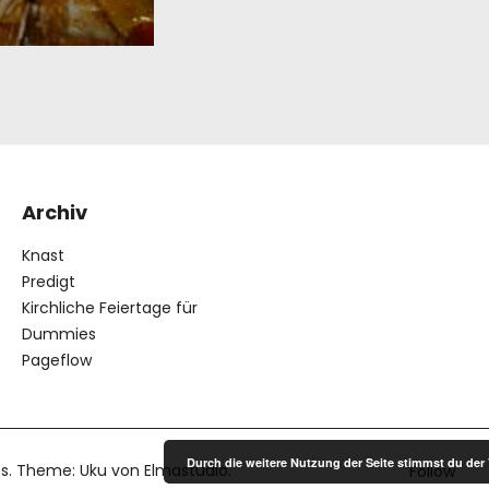
Archiv
Knast
Predigt
Kirchliche Feiertage für
Dummies
Pageflow
Durch die weitere Nutzung der Seite stimmst du de
s
Theme: Uku von
Elmastudio
Follow