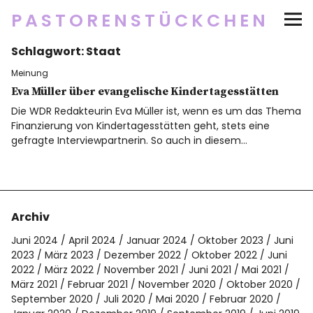
PASTORENSTÜCKCHEN
Schlagwort:
Staat
Startseite
Meinung
Über
Eva Müller über evangelische Kindertagesstätten
Die WDR Redakteurin Eva Müller ist, wenn es um das Thema
Finanzierung von Kindertagesstätten geht, stets eine
Social Media
gefragte Interviewpartnerin. So auch in diesem…
Newsletter
Impressum/Datenschutz
Archiv
Juni 2024
April 2024
Januar 2024
Oktober 2023
Juni
2023
März 2023
Dezember 2022
Oktober 2022
Juni
2022
März 2022
November 2021
Juni 2021
Mai 2021
Twitter
RSS
Instagram
Facebook
pinterest
flickr
500px
März 2021
Februar 2021
November 2020
Oktober 2020
September 2020
Juli 2020
Mai 2020
Februar 2020