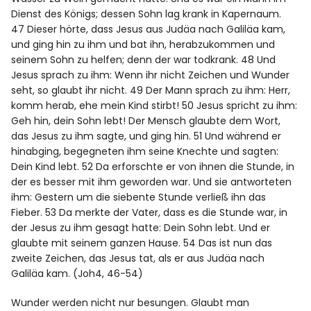
Dienst des Königs; dessen Sohn lag krank in Kapernaum.
47 Dieser hörte, dass Jesus aus Judäa nach Galiläa kam,
und ging hin zu ihm und bat ihn, herabzukommen und
seinem Sohn zu helfen; denn der war todkrank. 48 Und
Jesus sprach zu ihm: Wenn ihr nicht Zeichen und Wunder
seht, so glaubt ihr nicht. 49 Der Mann sprach zu ihm: Herr,
komm herab, ehe mein Kind stirbt! 50 Jesus spricht zu ihm:
Geh hin, dein Sohn lebt! Der Mensch glaubte dem Wort,
das Jesus zu ihm sagte, und ging hin. 51 Und während er
hinabging, begegneten ihm seine Knechte und sagten:
Dein Kind lebt. 52 Da erforschte er von ihnen die Stunde, in
der es besser mit ihm geworden war. Und sie antworteten
ihm: Gestern um die siebente Stunde verließ ihn das
Fieber. 53 Da merkte der Vater, dass es die Stunde war, in
der Jesus zu ihm gesagt hatte: Dein Sohn lebt. Und er
glaubte mit seinem ganzen Hause. 54 Das ist nun das
zweite Zeichen, das Jesus tat, als er aus Judäa nach
Galiläa kam. (Joh4, 46-54)
Wunder werden nicht nur besungen. Glaubt man