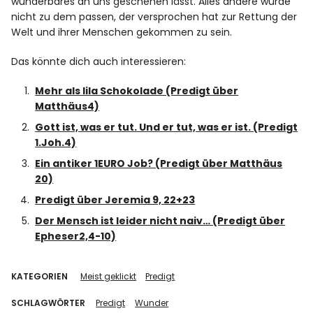
wunderbares an uns geschehen lässt. Alles andere würde
nicht zu dem passen, der versprochen hat zur Rettung der
Welt und ihrer Menschen gekommen zu sein.
Das könnte dich auch interessieren:
Mehr als lila Schokolade (Predigt über
Matthäus4)
Gott ist, was er tut. Und er tut, was er ist. (Predigt
1.Joh.4)
Ein antiker 1EURO Job? (Predigt über Matthäus
20)
Predigt über Jeremia 9, 22+23
Der Mensch ist leider nicht naiv… (Predigt über
Epheser2,4-10)
KATEGORIEN
Meist geklickt
Predigt
SCHLAGWÖRTER
Predigt
Wunder