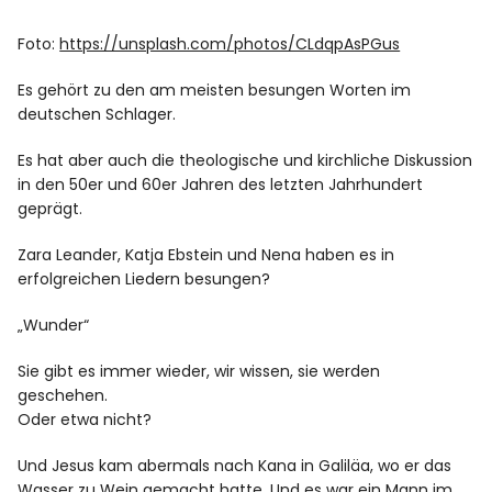
Spotify
Foto:
https://unsplash.com/photos/CLdqpAsPGus
Es gehört zu den am meisten besungen Worten im
deutschen Schlager.
Es hat aber auch die theologische und kirchliche Diskussion
in den 50er und 60er Jahren des letzten Jahrhundert
geprägt.
Zara Leander, Katja Ebstein und Nena haben es in
erfolgreichen Liedern besungen?
„Wunder“
Sie gibt es immer wieder, wir wissen, sie werden
geschehen.
Oder etwa nicht?
Und Jesus kam abermals nach Kana in Galiläa, wo er das
Wasser zu Wein gemacht hatte. Und es war ein Mann im