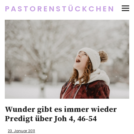
PASTORENSTÜCKCHEN
Startseite
Über
Social Media
Newsletter
Impressum/Datenschutz
Wunder gibt es immer wieder
Predigt über Joh 4, 46-54
Twitter
RSS
Instagram
Facebook
pinterest
flickr
500px
23. Januar 2011