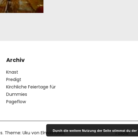
Archiv
Knast
Predigt
Kirchliche Feiertage für
Dummies
Pageflow
Durch die weitere Nutzung der Seite stimmst du de
s
Theme: Uku von
Elmastudio
Follow