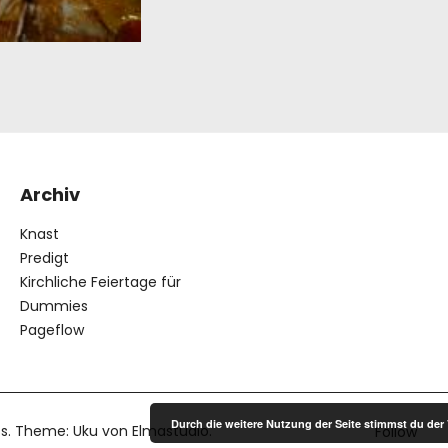
Archiv
Knast
Predigt
Kirchliche Feiertage für
Dummies
Pageflow
Durch die weitere Nutzung der Seite stimmst du de
s
Theme: Uku von
Elmastudio
Follow