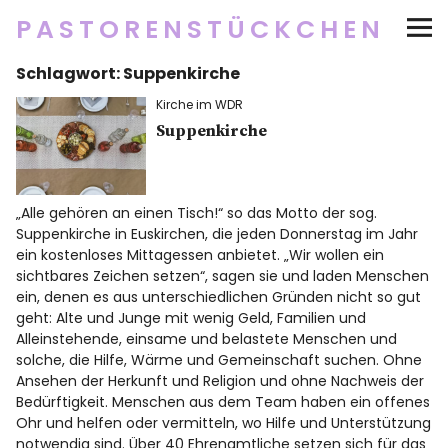
PASTORENSTÜCKCHEN
Schlagwort:
Suppenkirche
Startseite
Kirche im WDR
Über
Suppenkirche
Social Media
„Alle gehören an einen Tisch!“ so das Motto der sog.
Suppenkirche in Euskirchen, die jeden Donnerstag im Jahr
Newsletter
ein kostenloses Mittagessen anbietet. „Wir wollen ein
sichtbares Zeichen setzen“, sagen sie und laden Menschen
Impressum/Datenschutz
ein, denen es aus unterschiedlichen Gründen nicht so gut
geht: Alte und Junge mit wenig Geld, Familien und
Alleinstehende, einsame und belastete Menschen und
solche, die Hilfe, Wärme und Gemeinschaft suchen. Ohne
Ansehen der Herkunft und Religion und ohne Nachweis der
Twitter
RSS
Instagram
Facebook
pinterest
flickr
500px
Bedürftigkeit. Menschen aus dem Team haben ein offenes
Ohr und helfen oder vermitteln, wo Hilfe und Unterstützung
notwendig sind. Über 40 Ehrenamtliche setzen sich für das