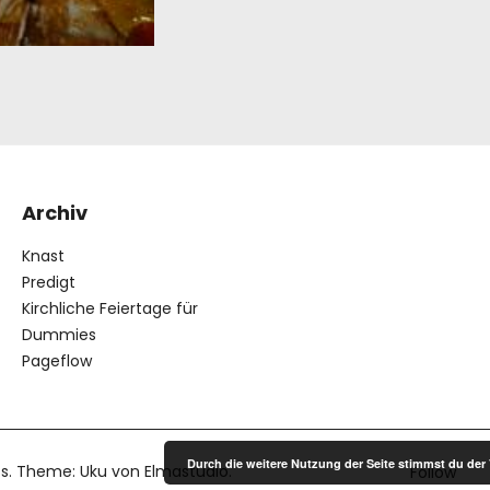
Archiv
Knast
Predigt
Kirchliche Feiertage für
Dummies
Pageflow
Durch die weitere Nutzung der Seite stimmst du de
s
Theme: Uku von
Elmastudio
Follow