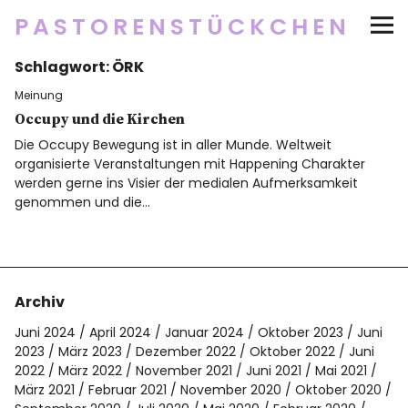
PASTORENSTÜCKCHEN
Schlagwort:
ÖRK
Startseite
Meinung
Über
Occupy und die Kirchen
Die Occupy Bewegung ist in aller Munde. Weltweit
organisierte Veranstaltungen mit Happening Charakter
Social Media
werden gerne ins Visier der medialen Aufmerksamkeit
genommen und die…
Newsletter
Impressum/Datenschutz
Archiv
Juni 2024
April 2024
Januar 2024
Oktober 2023
Juni
2023
März 2023
Dezember 2022
Oktober 2022
Juni
Twitter
RSS
Instagram
Facebook
pinterest
flickr
500px
2022
März 2022
November 2021
Juni 2021
Mai 2021
März 2021
Februar 2021
November 2020
Oktober 2020