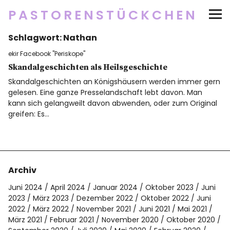
PASTORENSTÜCKCHEN
Schlagwort:
Nathan
Startseite
ekir Facebook "Periskope"
Über
Skandalgeschichten als Heilsgeschichte
Skandalgeschichten an Königshäusern werden immer gern
gelesen. Eine ganze Presselandschaft lebt davon. Man
Social Media
kann sich gelangweilt davon abwenden, oder zum Original
greifen: Es…
Newsletter
Impressum/Datenschutz
Archiv
Juni 2024
April 2024
Januar 2024
Oktober 2023
Juni
2023
März 2023
Dezember 2022
Oktober 2022
Juni
Twitter
RSS
Instagram
Facebook
pinterest
flickr
500px
2022
März 2022
November 2021
Juni 2021
Mai 2021
März 2021
Februar 2021
November 2020
Oktober 2020