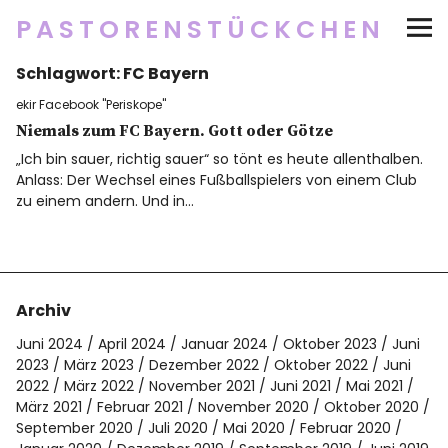
PASTORENSTÜCKCHEN
Schlagwort:
FC Bayern
Startseite
ekir Facebook "Periskope"
Über
Niemals zum FC Bayern. Gott oder Götze
„Ich bin sauer, richtig sauer“ so tönt es heute allenthalben.
Anlass: Der Wechsel eines Fußballspielers von einem Club
Social Media
zu einem andern. Und in…
Newsletter
Impressum/Datenschutz
Archiv
Juni 2024
April 2024
Januar 2024
Oktober 2023
Juni
2023
März 2023
Dezember 2022
Oktober 2022
Juni
2022
März 2022
November 2021
Juni 2021
Mai 2021
Twitter
RSS
Instagram
Facebook
pinterest
flickr
500px
März 2021
Februar 2021
November 2020
Oktober 2020
September 2020
Juli 2020
Mai 2020
Februar 2020