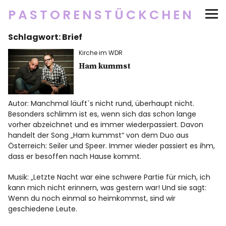
PASTORENSTÜCKCHEN
Schlagwort:
Brief
Startseite
Kirche im WDR
Über
Ham kummst
Social Media
Autor: Manchmal läuft`s nicht rund, überhaupt nicht.
Besonders schlimm ist es, wenn sich das schon lange
Newsletter
vorher abzeichnet und es immer wiederpassiert. Davon
handelt der Song „Ham kummst“ von dem Duo aus
Österreich: Seiler und Speer. Immer wieder passiert es ihm,
Impressum/Datenschutz
dass er besoffen nach Hause kommt.
Musik: „Letzte Nacht war eine schwere Partie für mich, ich
kann mich nicht erinnern, was gestern war! Und sie sagt:
Twitter
RSS
Instagram
Facebook
pinterest
flickr
500px
Wenn du noch einmal so heimkommst, sind wir
geschiedene Leute.